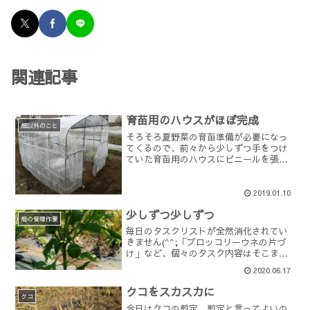
関連記事
育苗用のハウスがほぼ完成
畑以外のこと
そろそろ夏野菜の育苗準備が必要になっ
てくるので、前々から少しずつ手をつけ
ていた育苗用のハウスにビニールを張り
ました。ビニールを張る前の、骨組みの
状態はこんな感じ。とはいえ、私一人で
は作業が効率悪そうだったので、園主の
2019.01.10
ヘルプをお願いしました。...
少しずつ少しずつ
畑の管理作業
毎日のタスクリストが全然消化されてい
きません(^^;「ブロッコリーウネの片づ
け」など、個々のタスク内容はそこまで
大変なものではないのに、日々蓄積され
2020.06.17
ていきます。現時点で14個も未解
消・・・・・。朝の収穫時に畑を見回る
クコをスカスカに
だけで2-3個追加され、...
クコ
今日はクコの剪定。剪定と言ってよいの