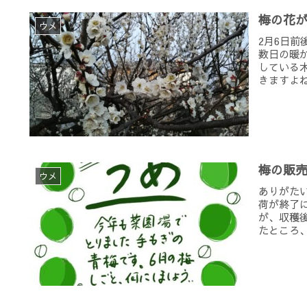
梅の花
ウメ
2月6日
数日の暖
している
きますよね
梅の販
ウメ
ありがた
荷が終了
が、収穫
たところ、