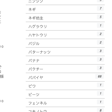
ニンジン
7
ネギ
を
て
5
ネギ坊主
に
1
ハグラウリ
2
ハヤトウリ
2
バジル
0
3
バターナッツ
3
バナナ
で
3
パクチー
コ
揺
68
パパイヤ
1
ビワ
1
ビーツ
0
1
フェンネル
8
フキノトウ