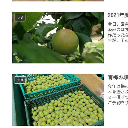
2021
ウメ
今日、園
済みのは
作だった
すが、その
青梅の
ウメ
今年は梅
木を揺さ
て一個ず
ご予約を頂