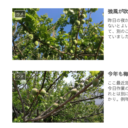
強風が
ウメ
昨日の夜
ないとよ
て、別の
ていました
今年も
ウメ
ここ最近
今日作業
れとは別
かり。例年