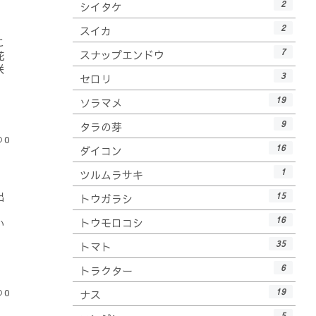
2
シイタケ
2
スイカ
こ
7
スナップエンドウ
花
咲
3
セロリ
19
ソラマメ
9
タラの芽
0
16
ダイコン
1
ツルムラサキ
出
15
トウガラシ
16
トウモロコシ
い
35
トマト
6
トラクター
19
0
ナス
5