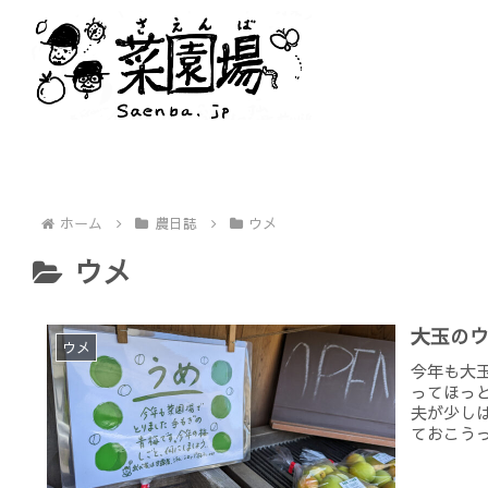
ホーム
農日誌
ウメ
ウメ
大玉の
ウメ
今年も大
ってほっ
夫が少し
ておこうっ