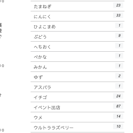
0
23
たまねぎ
33
にんにく
穫
1
ひよこまめ
豊
9
で
ぶどう
1
へちおく
1
べかな
0
1
みかん
2
ゆず
1
アスパラ
。
け
24
イチゴ
、
87
イベント出店
14
ウメ
10
ウルトララズベリー
0