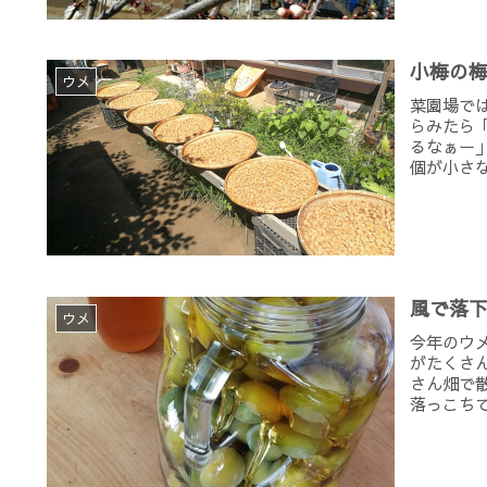
小梅の
ウメ
菜園場で
らみたら
るなぁー
個が小さな
風で落
ウメ
今年のウ
がたくさ
さん畑で
落っこちて