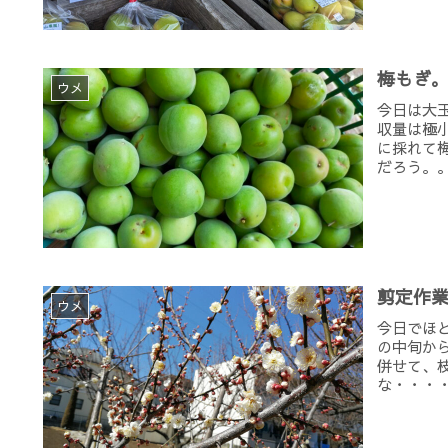
梅もぎ
ウメ
今日は大
収量は極
に採れて
だろう。。
剪定作
ウメ
今日でほ
の中旬か
併せて、
な・・・・