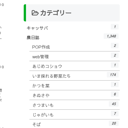
0
カテゴリー
1
か
キャッサバ
き
1,348
農日誌
一
2
POP作成
2
web管理
1
あじめコショウ
0
174
いま採れる野菜たち
1
かつを菜
物
6
く
きぬさや
が
45
さつまいも
7
じゃがいも
20
そば