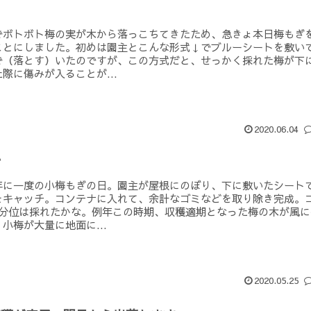
でボトボト梅の実が木から落っこちてきたため、急きょ本日梅もぎ
ことにしました。初めは園主とこんな形式↓でブルーシートを敷い
で（落とす）いたのですが、この方式だと、せっかく採れた梅が下
際に傷みが入ることが...
2020.06.04
ぎ
年に一度の小梅もぎの日。園主が屋根にのぼり、下に敷いたシート
をキャッチ。コンテナに入れて、余計なゴミなどを取り除き完成。
箱分位は採れたかな。例年この時期、収穫適期となった梅の木が風に
小梅が大量に地面に...
2020.05.25