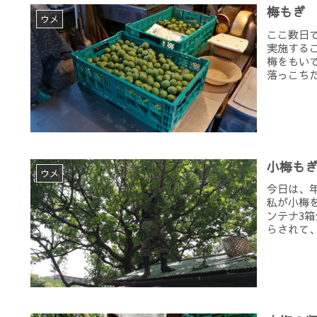
梅もぎ
ウメ
ここ数日
実施する
梅をもい
落っこちた
小梅も
ウメ
今日は、
私が小梅
ンテナ3
らされて、