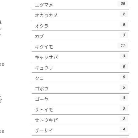
29
エダマメ
2
オカワカメ
れ
9
オクラ
し
し
3
カブ
11
キクイモ
3
キャッサバ
0
6
キュウリ
6
クコ
5
ゴボウ
、
こ
3
ゴーヤ
ば
3
サトイモ
2
サトウキビ
4
ザーサイ
0