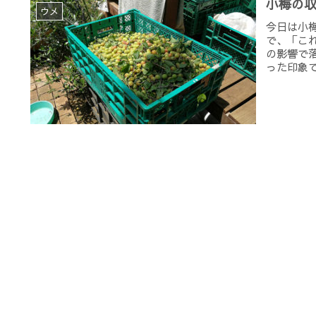
小梅の
ウメ
今日は小
で、「こ
の影響で
った印象で