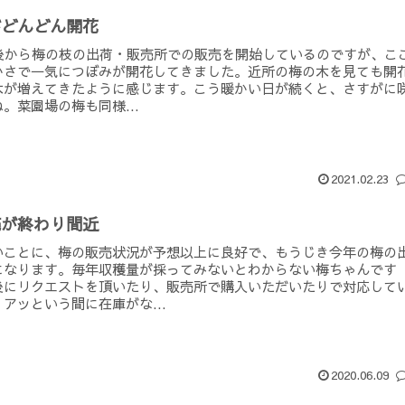
がどんどん開花
前後から梅の枝の出荷・販売所での販売を開始しているのですが、こ
かさで一気につぼみが開花してきました。近所の梅の木を見ても開
木が増えてきたように感じます。こう暖かい日が続くと、さすがに
。菜園場の梅も同様...
2021.02.23
売が終わり間近
いことに、梅の販売状況が予想以上に良好で、もうじき今年の梅の
になります。毎年収穫量が採ってみないとわからない梅ちゃんです
後にリクエストを頂いたり、販売所で購入いただいたりで対応して
アッという間に在庫がな...
2020.06.09