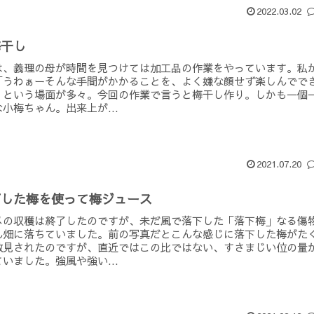
2022.03.02
梅干し
は、義理の母が時間を見つけては加工品の作業をやっています。私
「うわぁーそんな手間がかかることを、よく嫌な顔せず楽しんでで
」という場面が多々。今回の作業で言うと梅干し作り。しかも一個
小梅ちゃん。出来上が...
2021.07.20
下した梅を使って梅ジュース
メの収穫は終了したのですが、未だ風で落下した「落下梅」なる傷
ん畑に落ちていました。前の写真だとこんな感じに落下した梅がた
散見されたのですが、直近ではこの比ではない、すさまじい位の量
いました。強風や強い...