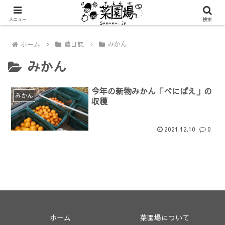
メニュー
検索
ホーム
農日誌
みかん
みかん
今年の新物みかん「べにばえ」の
みかん
収穫
2021.12.10
0
ホーム
菜園場について