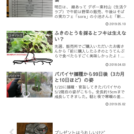
明日は、 縁あって デポー東村山（生活ク
ラブ）で午前は野菜の販売、午後はそば
の実カフェ「sora」の小池さんと「新鮮
野菜のサラダを一緒に食べよう 」のイベ
2019.05.10
ントがあります。私、野菜販売していま
すので、見かけた際はお声がけ、または
ふきのとうを採るとフキは生えな
遠くからあたた...
フキノトウ
い？
先週、販売所でご購入いただいたお客さ
んから「前に購入したふきのとうてんぷ
らで食べたらすごく美味しかったよ！あ
りがとう。」とのお言葉をいただいて、
2018.04.03
にんまり喜んでいた私ですが、同時にそ
のお客さんから「ふきのとうを採ってし
パパイヤ播種から99日後（3カ月
まうと、フキは生えないの...
パパイヤ
と10日ほど）の姿
1/23に播種・育苗してきたパパイヤの
5/2現在の姿がこちら。全長約15cmまで
成長してきました。朝と夜で寒暖の差が
激しいのもあり、毎日の観察では目に見
2019.05.02
えて大きな成長をしている様子は見られ
ませんが、少しずつ茎が太くなり、葉が
大きく茂ってきて...
プレゼントはうれしいけど