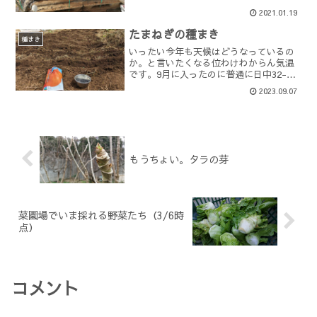
夏野菜の準備か・・・・すでにパパイヤ
2021.01.19
の育苗を開始していましたが、現在種ま
きをしたのはパパイヤだけだったので電
たまねぎの種まき
熱マットがスカスカになっ...
種まき
いったい今年も天候はどうなっているの
か。と言いたくなる位わけわからん気温
です。9月に入ったのに普通に日中32-
35℃くらいの温度になり、畑にいても灼
2023.09.07
熱状態。いやいい加減涼しくなってちょ
うだいよ・・・・・。暑さで畑での作業
が億劫になりますが、...
もうちょい。タラの芽
菜園場でいま採れる野菜たち（3/6時
点）
コメント