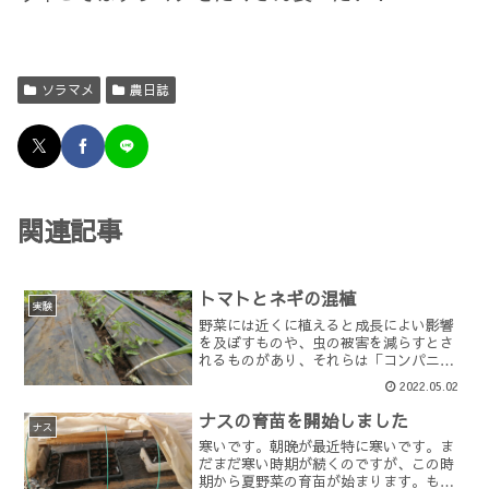
ソラマメ
農日誌
関連記事
トマトとネギの混植
実験
野菜には近くに植えると成長によい影響
を及ぼすものや、虫の被害を減らすとさ
れるものがあり、それらは「コンパニオ
ンプランツ」と呼ばれます。菜園場でも
2022.05.02
コンパニオンプランツを植えて、主に虫
の被害を減らせることを期待して、日々
ナスの育苗を開始しました
実験中です。去年から今年...
ナス
寒いです。朝晩が最近特に寒いです。ま
だまだ寒い時期が続くのですが、この時
期から夏野菜の育苗が始まります。もう