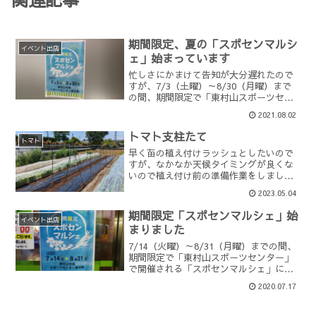
期間限定、夏の「スポセンマルシ
イベント出店
ェ」始まっています
忙しさにかまけて告知が大分遅れたので
すが、7/3（土曜）～8/30（月曜）まで
の間、期間限定で「東村山スポーツセン
ター」で開催される「スポセンマルシ
2021.08.02
ェ」に野菜を出荷しています。上記の期
間中、東村山の複数の農家から出荷され
トマト支柱たて
る採れたての新鮮野菜...
トマト
早く苗の植え付けラッシュとしたいので
すが、なかなか天候タイミングが良くな
いので植え付け前の準備作業をしまし
た。今日はトマトの支柱たて。黒マルチ
2023.05.04
を簡易的に敷き、合掌してもたれかかれ
るように骨格の支柱を立てました。これ
期間限定「スポセンマルシェ」始
で苗の生育のころ合いがよけ...
イベント出店
まりました
7/14（火曜）～8/31（月曜）までの間、
期間限定で「東村山スポーツセンター」
で開催される「スポセンマルシェ」に野
菜を出荷します。上記の期間中、下記の
2020.07.17
場所で東村山の複数の農家から出荷され
る、採れたての新鮮野菜を購入いただけ
ます。東村山スポ...