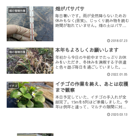
畑がパサパサ
畑の管理作業
毎日暑いです。雨が全然降らないためお
休みもなく(苦笑)、じっくり読み物を読む
時間が取れていません。畑の土はパサパ
サのため、連日草取りをしているのです
が、心なしか雑草の勢いにも陰りが見え
てきた気がします。さすがに暑すぎ。こ
2018.07.23
れだけ暑ければ、太陽...
本年もよろしくお願いします
畑の管理作業
年初から今日の午前中までたっぷりお休
みをいただき、冬休みを満喫する子供達
と色々遊ぶ毎日を過ごしていました。よ
く、他人の子供の成長は早いと言います
2022.01.05
が、自分の子供についても同じように感
じます。何かの拍子に『あら
イチゴの作業を終え、あとは収穫
ぁ・・・・・。もうこんなに大きくな...
イチゴ
まで観察
本日予定していた、イチゴの手入れが全
部完了。15mを8列ほど準備しました。今
年は例年と違って、マルチの隙間に対す
る雑草対策に力を入れてみました。黒マ
2020.03.13
ルチを多用して、ウネとウネの間の隙間
を無くして、雑草が生える余地を限りな
く少なく。試験的に、...