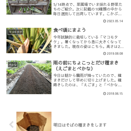
5/14時点で、菜園場でいま採れる野菜た
ちのご紹介。次に記載の10種類の中から
毎日選別して出荷しています。こかぶそ
らまめミツバきぬさやスナップエンドウ
2023.05.14
葉にんにくふきタラの芽リーフレタスケ
ールの菜花収穫できる野菜の種類は減っ
食べ頃にまよう
てきたものの、スナ...
マコモタケ
今年試験的に栽培している「マコモタ
ケ」。暑くなってから急に大きくなって
きました。現在の姿はこちら。高さは2m
ほどでしょうか。可食部分のサイズは、
2019.08.08
まだ指2-3本位の太さ。知り合いのアドバ
イスや、webなどで調べてみると、もう
雨の前にちょこっとだけ種まき
少し太ってから食べ...
べかな
（えごまとべかな）
今日は朝から霧雨が降っていたので、種
まきだけして早めに切り上げました。種
蒔きしたのは、「えごま」と「べかな」
えごまはひよこ豆の後の銀マルチを利用
2018.06.15
して。 さりげなく一穴利用して試してい
るモグラにげ～る。 効果のほどは今のと
ころ不明です（苦笑...
明日はそばの種まきをします