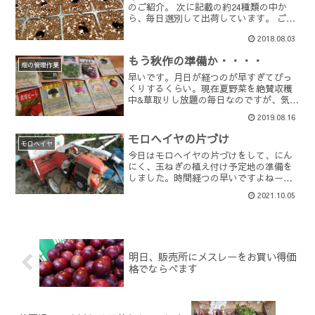
のご紹介。 次に記載の約24種類の中か
ら、毎日選別して出荷しています。 ごぼ
うバターナッツかぼちゃハグラウリパプ
2018.08.03
リカエダマメツルムラサキシビラン モロ
ヘイヤ 空芯菜 バジル（4種類）ルッコラ
もう秋作の準備か・・・・
スイスチャ...
畑の管理作業
早いです。月日が経つのが早すぎてびっ
くりするくらい。現在夏野菜を絶賛収穫
中&草取りし放題の毎日なのですが、気づ
けばすでに8月中旬。知り合いの農家さん
2019.08.16
に話を聞いたら、『白菜の準備をしてい
るよー』とか、『ダイコンの種をもうじ
モロヘイヤの片づけ
きまくよー』、『ブロ...
モロヘイヤ
今日はモロヘイヤの片づけをして、にん
にく、玉ねぎの植え付け予定地の準備を
しました。時間経つの早いですよねー。
10月はそらまめ、にんにく、玉ねぎ、エ
2021.10.05
ンドウ豆などなどの植え付け適期となり
ます。もうその時期になってしまった。
急がないとどんどん時間...
明日、販売所にメスレーをお買い得価
格でならべます