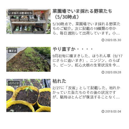
菜園場でいま採れる野菜たち
いま採れる野菜たち
（5/30時点）
5/30時点で、菜園場でいま採れる野菜た
ちのご紹介。次に記載の19種類の中か
ら、毎日選別して出荷しています。小梅
たまねぎアイスプラントニラニンニク葉
2020.05.30
だいこん二十日大根山椒の実玉レタスサ
ニーレタスわき芽ブロッコリースナップ
やり直すか・・・・
エンドウこかぶほうれ...
種まき
9月初旬に種まきした、ほうれん草（9/17
にさらに追いまき）、ニンジン、のらぼ
う、ビーツ、紅心大根の生育状況を今日
確認したところ、ほうれん草以外はほぼ
2020.09.28
全滅状態でした。。。。。恐る恐る防虫
ネットをはがして生育状況を精査したと
枯れた
ころ、虫食い、欠け...
パパイヤ
2/27に「反省」として記載した、枯れか
かっていた苗たちのその後の状況です
が、結局ほとんどが復活することなく枯
れてしまいました。トマト、トウガラ
シ、ブロッコリーの数は前と変わらず、
ほぼ全滅なのですが、パパイヤも同じく8
2019.03.04
株中、7株が枯れている...