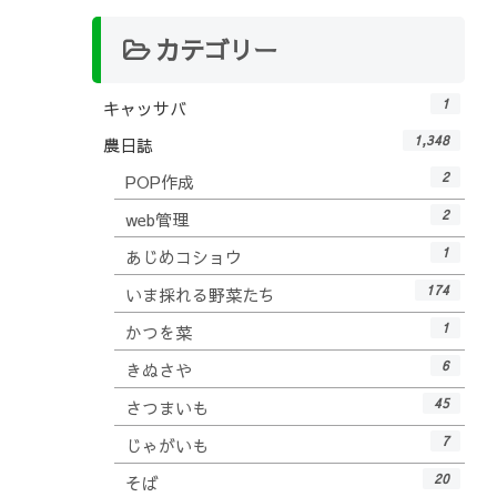
カテゴリー
1
キャッサバ
1,348
農日誌
2
POP作成
2
web管理
1
あじめコショウ
174
いま採れる野菜たち
1
かつを菜
6
きぬさや
45
さつまいも
7
じゃがいも
20
そば