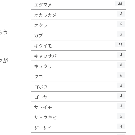
29
エダマメ
2
オカワカメ
9
オクラ
もう
3
カブ
11
キクイモ
3
キャッサバ
ウが
6
キュウリ
6
クコ
5
ゴボウ
3
ゴーヤ
3
サトイモ
2
サトウキビ
4
ザーサイ