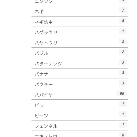
ニンジン
7
ネギ
5
ネギ坊主
1
ハグラウリ
2
ハヤトウリ
2
バジル
3
バターナッツ
3
バナナ
3
パクチー
68
パパイヤ
1
ビワ
1
ビーツ
1
フェンネル
8
フキノトウ