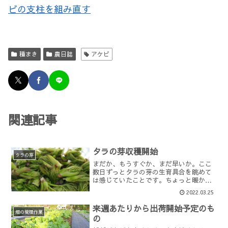
ビの支柱を組み直す
種まき
農日誌
アケビ
関連記事
タラの芽収穫開始
タラの芽
まだか、もうすぐか、まだ早いか。ここ
数日ずっとタラの芽の生育具合を眺めて
は感じていたことです。ちょっと暖かく
なると一気に大きくなり、寒い日が続く
2022.03.25
とあまり反応がない。大きくなりすぎて
も美味しく食べられるのですが、見た目
来週あたりから出荷開始予定のも
が今一つになるのがネック...
畑の管理作業
の