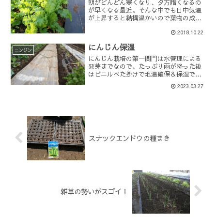
朝がどんどん寒くなり、夕方暗くなるの
が早くなる最近。そんな中でも日中気温
が上昇すると結構温かいので葉物の成長
が良好です。来週から出荷できそうな野
2018.10.22
菜の1つグリンマスタード。わさび菜より
も辛い生食野菜です。次はレッドマスタ
にんじん保湿
ード。初の栽培かと思い...
ニンジン
にんじん栽培の第一関門は水管理による
発芽までなので、たっぷり雨が降った後
はビニルべた掛けで地温確保＆保湿で
す。今回地下足袋による踏み付け作業を
2023.03.27
追加した効果がどう出るか。過去色々試
したニンジン栽培の結果はこちらにまと
めてあるのでご興味ある方は...
スナックエンドウの種まき
雑草の勢いがスゴイ！