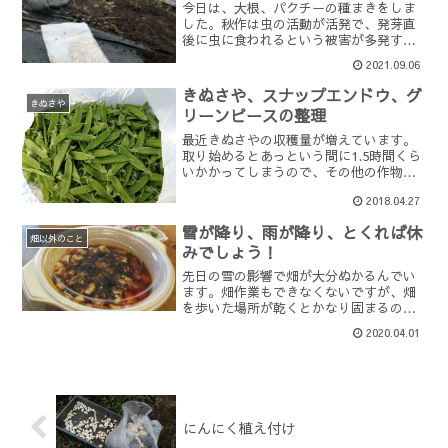
今日は、大根、パクチーの種まきをしま
した。秋作は虫の活動が活発で、発芽直
後に虫に食われるという被害が多発する
ため、今年も防虫ネットをフル活用して
2021.09.06
みます。パクチーの種まきは、雑草取り
がてらにニンジンの隙間に。発芽直後は
きぬさや、スナップエンドウ、グ
キレイに出揃っていたニン...
きぬさや
リーンピースの整理
最近きぬさやの収穫量が増えています。
取り始めるとあっという間に1.5時間くら
いかかってしまうので、その他の作物の
収穫時間を考えて作業しないと、どんど
2018.04.27
ん作業が後ろにずれてしまいます。そん
なきぬさやの収穫時に考えたこと。 きぬ
雪が降り、雨が降り、とくれば休
さや、スナップエン...
畑以外のこと
みでしょう！
先日の雪の影響で畑が大分ぬかるんでい
ます。畑作業もできなくないですが、畑
を歩いた場所が乾くとかなり固まるの
で、歩く場所は慎重に。と思い先日まで
2020.04.01
作業していましたが、さすがに今日の雨
だとお休みモードに。出荷と収穫作業を
少しだけ行い、あとはお休み...
にんにく植え付け