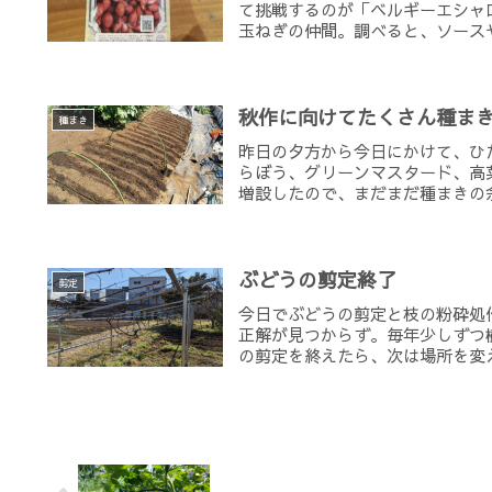
て挑戦するのが「ベルギーエシャ
玉ねぎの仲間。調べると、ソースや
秋作に向けてたくさん種ま
種まき
昨日の夕方から今日にかけて、ひ
らぼう、グリーンマスタード、高
増設したので、まだまだ種まきの余
ぶどうの剪定終了
剪定
今日でぶどうの剪定と枝の粉砕処
正解が見つからず。毎年少しずつ
の剪定を終えたら、次は場所を変え