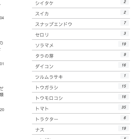
2
、
シイタケ
2
スイカ
04
7
スナップエンドウ
3
セロリ
の
19
ソラマメ
を
9
タラの芽
01
16
ダイコン
1
ツルムラサキ
15
トウガラシ
だ
類
16
トウモロコシ
35
トマト
20
6
トラクター
19
ナス
5