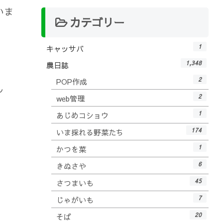
いま
カテゴリー
1
キャッサバ
1,348
農日誌
2
POP作成
し
2
web管理
1
あじめコショウ
174
いま採れる野菜たち
1
かつを菜
6
きぬさや
45
さつまいも
7
じゃがいも
20
そば