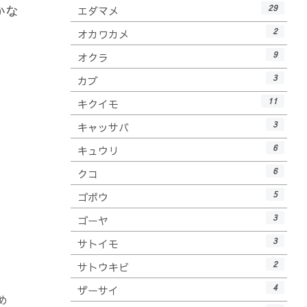
かな
29
エダマメ
2
オカワカメ
9
オクラ
3
カブ
11
キクイモ
3
キャッサバ
6
キュウリ
6
クコ
5
ゴボウ
3
ゴーヤ
3
サトイモ
2
サトウキビ
4
ザーサイ
め