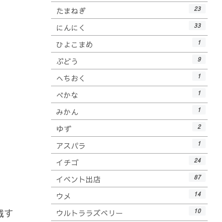
23
たまねぎ
33
にんにく
1
ひよこまめ
9
ぶどう
1
へちおく
1
べかな
1
みかん
2
ゆず
1
アスパラ
24
イチゴ
87
イベント出店
14
ウメ
戴す
10
ウルトララズベリー