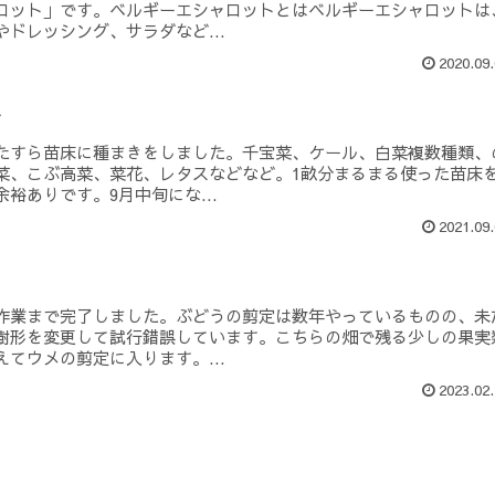
ロット」です。ベルギーエシャロットとはベルギーエシャロットは
ドレッシング、サラダなど...
2020.09.
き
たすら苗床に種まきをしました。千宝菜、ケール、白菜複数種類、
菜、こぶ高菜、菜花、レタスなどなど。1畝分まるまる使った苗床
裕ありです。9月中旬にな...
2021.09.
作業まで完了しました。ぶどうの剪定は数年やっているものの、未
樹形を変更して試行錯誤しています。こちらの畑で残る少しの果実
てウメの剪定に入ります。...
2023.02.