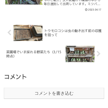
毎日選別して出荷しています。ミツバき
ぬさやスナップエンドウ葉にんにくミョ
2023.04.17
ウガタケふきタラの芽ブロッコリーリー
フレタスのらぼう菜菜花きぬさやの収穫
がどんどん増えてき...
トウモロコシは虫の動き出す前の収穫
を狙って
菜園場でいま採れる野菜たち（3/15
時点）
コメント
コメントを書き込む