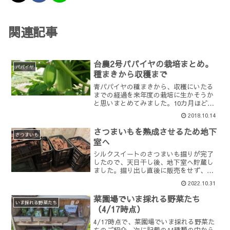
関連記事
台農2号パパイヤの栽培まとめ。
パパイヤ
種まきから収穫まで
青パパイヤの種まきから、収穫にいたる
までの経過を来年度の栽培に生かそうか
と思いまとめてみました。10カ月ほどで
3m近くまで成長するもんなんですねーパ
2018.10.14
パイヤって。冬越しできたらもっと面白
いのですが、、、、冬の寒さに耐えられ
さつまいもを熟成させるため地下
る気がしません。（苦...
さつまいも
室へ
シルクスイートのさつまいも掘りが完了
したので、天日干し後、地下室へ貯蔵し
ました。掘り出し直後に販売をせず、じ
っくり熟成させてからシルクスイートの
2022.10.31
販売をする理由はこちらをどうぞ。
→「私がおススメする美味しいシルクス
菜園場でいま採れる野菜たち
イート(さつまいも)の買い方...
いま採れる野菜たち
（4/17時点）
4/17時点で、菜園場でいま採れる野菜た
ちのご紹介。次に記載の11種類の中から