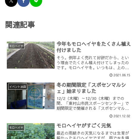
関連記事
今年もモロヘイヤをたくさん植え
モロヘイヤ
付けました
そう。例年よく売れて好評だから、とい
う理由でたくさん植え付けてしまったの
です。モロヘイヤを。いつもは、上の写
真の左2列だけでも収穫にヒーヒー言って
2021.06.15
いたのに、今年はその倍を同じ場所に植
え付けました。そしてまた別の場所にさ
冬の期間限定「スポセンマルシ
らに4列・・・・・・。...
イベント出店
ェ」始まりました
12/2（木曜）～12/30（木曜）までの
間、「東村山市民スポーツセンター」で
期間限定で開催される「スポセンマルシ
ェ」に菜園場も野菜を出荷します。 スポ
2021.12.02
センマルシェについて開催日時：令和3年
12月2日（木曜）から12月30日（木曜）
モロヘイヤがすごく元気
までの午...
モロヘイヤ
最近の雨続きの天気になるまでは生育が
鈍かったモロヘイヤですが、雨で水を得