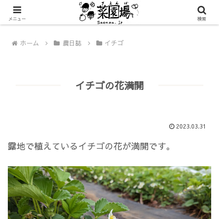
メニュー
検索
ホーム
農日誌
イチゴ
イチゴの花満開
2023.03.31
露地で植えているイチゴの花が満開です。