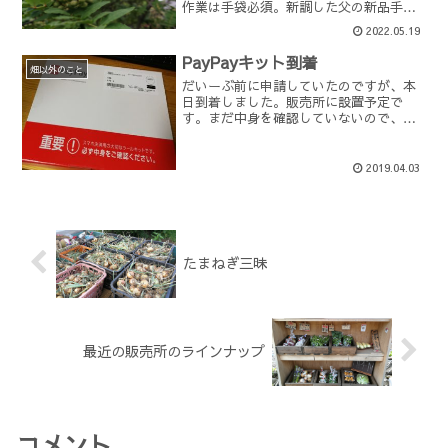
作業は手袋必須。新調した父の新品手袋
を勝手に使い、30分ほどかけて1kg弱を
2022.05.19
収穫しました。明日、山椒の実をたくさ
ん出荷したいと思います。生の山椒の実
PayPayキット到着
はこの時期しか食べられ...
畑以外のこと
だいーぶ前に申請していたのですが、本
日到着しました。販売所に設置予定で
す。まだ中身を確認していないので、少
し先のことですが・・・。
2019.04.03
たまねぎ三昧
最近の販売所のラインナップ
コメント