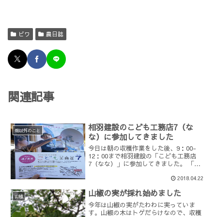
ビワ
農日誌
関連記事
相羽建設のこども工務店7（な
畑以外のこと
な）に参加してきました
今日は朝の収穫作業をした後、9：00-
12：00まで相羽建設の「こども工務店
7（なな）」に参加してきました。 「こ
ども工務店」は、家づくりに携わるプロ
2018.04.22
の職人さんたちに、全12種類の手仕事を
教わるものづくり体験です。 建築家コー
山椒の実が採れ始めました
ナーでマグネッ...
山椒
今年は山椒の実がたわわに実っていま
す。山椒の木はトゲだらけなので、収穫