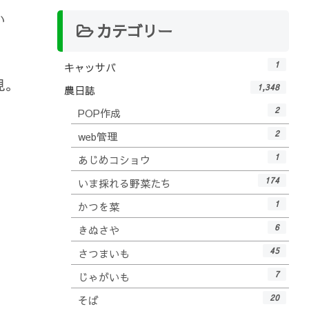
い
カテゴリー
1
キャッサバ
見。
1,348
農日誌
2
POP作成
2
web管理
1
あじめコショウ
174
いま採れる野菜たち
1
かつを菜
6
きぬさや
45
さつまいも
7
じゃがいも
20
そば