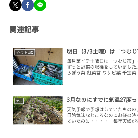
関連記事
明日（3/3土曜）は「つむ
イベント出店
毎月第イチ土曜日は「つむじ市」
ずっと野菜の収穫をしていました。
らぼう菜 紅菜苔 ワサビ菜 千宝菜 な
3月なのにすでに気温27度っ
ナス
天気予報で予想はしていたものの
日陰気味なところなのにお昼の時
ていたのに・・・・。毎年天候が激