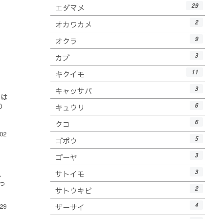
29
エダマメ
2
オカワカメ
9
オクラ
3
カブ
11
キクイモ
3
キャッサバ
日は
の
6
キュウリ
6
クコ
02
5
ゴボウ
3
ゴーヤ
3
、
サトイモ
っ
2
サトウキビ
4
29
ザーサイ