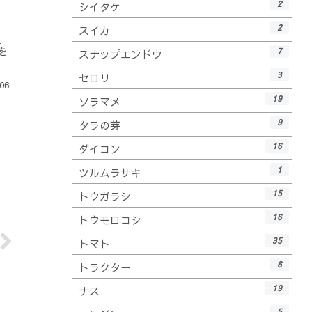
2
シイタケ
2
スイカ
」
を
7
スナップエンドウ
3
セロリ
06
19
ソラマメ
9
タラの芽
16
ダイコン
1
ツルムラサキ
15
トウガラシ
16
トウモロコシ
35
トマト
6
トラクター
19
ナス
5