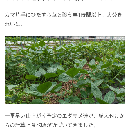
カマ片手にひたすら草と戦う事1時間以上。大分き
れいに。
一番早い仕上がり予定のエダマメ達が、植え付けか
らの計算上食べ頃が近づいてきました。