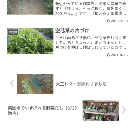
最近やっている作業を、簡単な言葉で表
すと「植える、引っこ抜く、種をまく、
水をやる。」です。『植える』菜園場で
は、「植える」やり方が2パターンありま
2019.09.30
す。1.直接畑に種をまく場合と、2.苗床
で、ある程度の大きさになるまで苗を管
空芯菜の片づけ
理してから畑に植え...
空芯菜
今日は雨あがり後に、空芯菜を片付けま
した。あとちょっと、あとちょっとと、
片づけを伸ばし伸ばしにしていたのです
が、さすがにここ最近の寒さで葉の色も
2021.10.26
悪くなり、花芽を持ち出したので、いよ
いよ終わりにしました。6月から今に至る
まで長きにわたって良く...
大玉トマトが終わりました
菜園場でいま採れる野菜たち（8/23
時点）