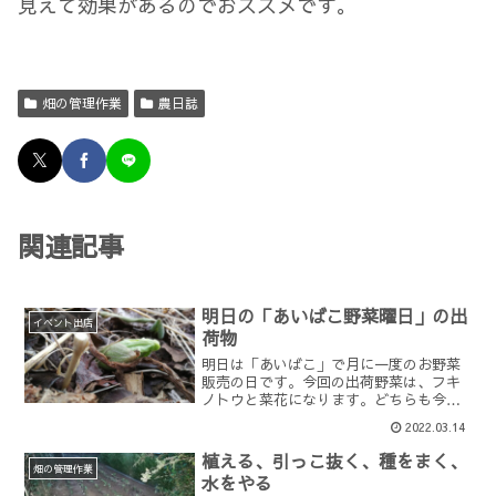
見えて効果があるのでおススメです。
畑の管理作業
農日誌
関連記事
明日の「あいばこ野菜曜日」の出
イベント出店
荷物
明日は「あいばこ」で月に一度のお野菜
販売の日です。今回の出荷野菜は、フキ
ノトウと菜花になります。どちらも今日
の暖かさで畑にたくさん出現してきまし
2022.03.14
た。フキノトウやタラの芽など、いわゆ
る山菜は菜園場の出荷商品の中でも人気
植える、引っこ抜く、種をまく、
の野菜です。畑の落ち葉た...
畑の管理作業
水をやる