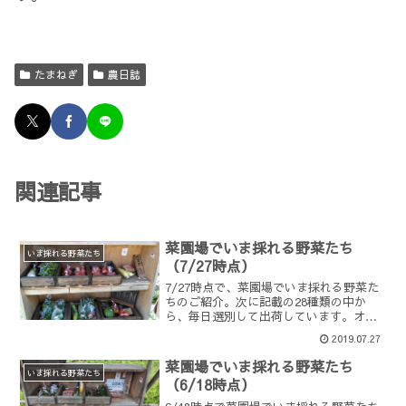
たまねぎ
農日誌
関連記事
菜園場でいま採れる野菜たち
いま採れる野菜たち
（7/27時点）
7/27時点で、菜園場でいま採れる野菜た
ちのご紹介。次に記載の28種類の中か
ら、毎日選別して出荷しています。オク
ラミニトマト中玉トマトミョウガブラッ
2019.07.27
クベリービーツモロヘイヤスイートバジ
ル ラッキョウオカノリスイスチャード
菜園場でいま採れる野菜たち
フダンソウナス白ナス...
いま採れる野菜たち
（6/18時点）