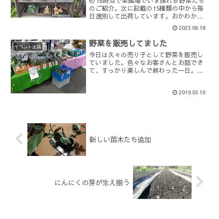
6/18時点で菜園場でいま採れる野菜たち
のご紹介。次に記載の15種類の中から毎
日選別して出荷しています。おかわかめ
メスレーズッキーニアップルミントルバ
2023.06.18
ーブじゃがいもピーマンナスきゅうり新
たまねぎシソ食べるケール山椒明日葉ふ
野菜を販売してました
き本日の売り場のラ...
イベント出店
今日は久々の売り子として野菜を販売し
ていました。色々なお客さんとお話でき
て、すっかり楽しんで終わった一日。中
には強者のお客さんがいて「この間は日
野菜と山芋をおたくは出していたのに、
2019.03.10
今日は無いんだねぇ」なんていう、菜園
場のことをよーくご存じの...
新しい苗木たち追加
にんにくの芽が生え揃う