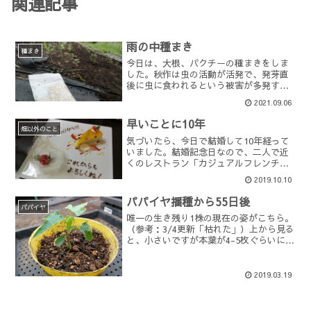
関連記事
雨の中種まき
種まき
今日は、大根、パクチーの種まきをしま
した。秋作は虫の活動が活発で、発芽直
後に虫に食われるという被害が多発する
ため、今年も防虫ネットをフル活用して
2021.09.06
みます。パクチーの種まきは、雑草取り
がてらにニンジンの隙間に。発芽直後は
早いことに10年
キレイに出揃っていたニン...
畑以外のこと
気づいたら、今日で結婚して10年経って
いました。結婚記念日なので、二人で近
くのレストラン「カジュアルフレンチ
シェシミズ」にランチに。こじんまりと
2019.10.10
しているけど、堅苦しくなく、それでい
てかなりリーズナブルな価格で美味しい
パパイヤ播種から55日後
料理を食べられるので、...
パパイヤ
唯一の生き残り1株の現在の姿がこちら。
（参考：3/4更新「枯れた」）上から見る
と、小さいですが本葉が4-5枚ぐらいにな
ってきたのがわかります。まだまだ全体
のサイズは、握りこぶしよりも小さい
5cm弱。油断するとあっという間に枯れ
2019.03.19
そうなサイズで...