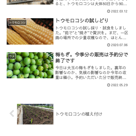
ると、トウモロコシは大体80日から90日
後に収穫期を迎えるので、出来上がりは6
2022.03.12
月の初旬あたりがターゲットとなりま
す。6月の初旬あたりに収穫できると、ト
トウモロコシの試しどり
ウモロコシで要...
トウモロコシ
トウモロコシの試し採り・試食をしまし
た。"茹で"と"焼き"で贅沢を。まだ、一区
画の場所での少量収穫なので、ほとんど
売場に並べられていないのですが、今週
2020.07.06
中には並べられるタイミングがあるかと
思います。となれば、まずは早速試食！
梅もぎ。今季分の販売は予約分で
ということにして、...
ウメ
終了です
今日は大玉の梅もぎをしました。裏年の
影響なのか、気候の影響なのか今年の収
量は極小。予約いただいた分で販売終了
となってしまいました。去年は大量に採
2022.05.29
れて梅の加工品を好き放題作れたのです
が、今年はさっぱりです。なんでだろ
う。。。。その後、ヤングコ...
トウモロコシの植え付け