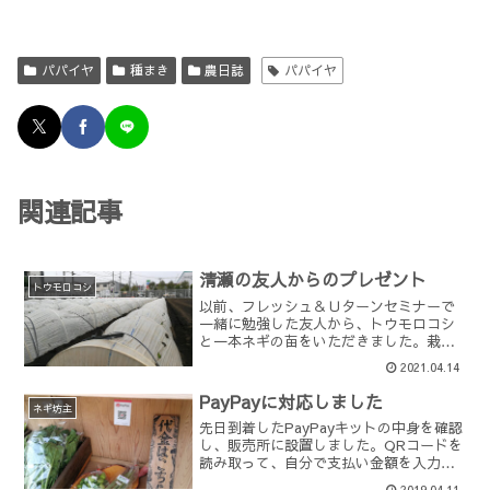
パパイヤ
種まき
農日誌
パパイヤ
関連記事
清瀬の友人からのプレゼント
トウモロコシ
以前、フレッシュ＆Ｕターンセミナーで
一緒に勉強した友人から、トウモロコシ
と一本ネギの苗をいただきました。栽培
面積や、農業に携わった時期、もともと
2021.04.14
が農家ではないところからの始まりなど
など、色々と共通点があり何かと気の合
PayPayに対応しました
う同期（とはいえ、年齢は...
ネギ坊主
先日到着したPayPayキットの中身を確認
し、販売所に設置しました。QRコードを
読み取って、自分で支払い金額を入力す
ればOK。売り場にくるお客さんはほとん
2019.04.11