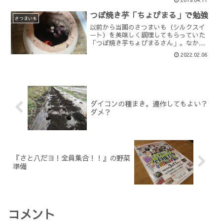
どが年配の方なので、どれくらいの人が
使ってくれるのか疑問もありますが、決
つぼ焼き芋「ちょびまる」で勉強
済手段は多い方...
さつまいも
以前から当園のさつまいも（シルクスイ
ート）を美味しく調理してもらっていた
「つぼ焼き芋ちょびまるさん」。なかな
かお伺いできるタイミングがなかったた
2022.02.06
め、つぼ焼き芋を作っている状況を確認
できませんでしたが、今日たまたま双方
の都合がついたため、実演...
ダイコンの種まき。連作してもよい？
ダメ？
『さと八だヨ！全員集合！！』の野菜
準備
コメント