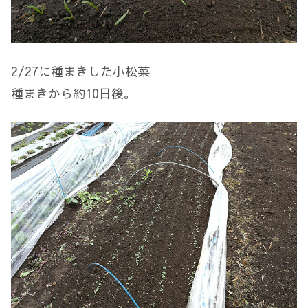
2/27に種まきした小松菜
種まきから約10日後。