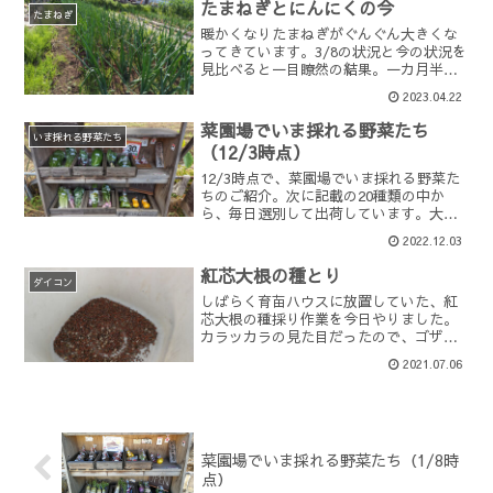
たまねぎとにんにくの今
たまねぎ
暖かくなりたまねぎがぐんぐん大きくな
ってきています。3/8の状況と今の状況を
見比べると一目瞭然の結果。一カ月半ほ
どでものすごい成長っぷりです。にんに
2023.04.22
くもそれなりに大きくなってきているの
ですが、こちらは雑草取りが遅れ気味＆
菜園場でいま採れる野菜たち
生育が少し遅いように...
いま採れる野菜たち
（12/3時点）
12/3時点で、菜園場でいま採れる野菜た
ちのご紹介。次に記載の20種類の中か
ら、毎日選別して出荷しています。大根
ゆず日野菜菊芋かつを菜じゃがいもナス
2022.12.03
タチウムオータムポエムわさび菜ルッコ
ラ九条ネギからし菜清国青菜青汁ケール
紅芯大根の種とり
こかぶ山東菜パクチー...
ダイコン
しばらく育苗ハウスに放置していた、紅
芯大根の種採り作業を今日やりました。
カラッカラの見た目だったので、ゴザに
で挟んで踏んづけて簡単に種が取れるだ
2021.07.06
ろうと思ったら大間違い。ハウス内とは
いえ、梅雨のジメジメに襲われていて、
見た目とは裏腹に全然種が...
菜園場でいま採れる野菜たち（1/8時
点）